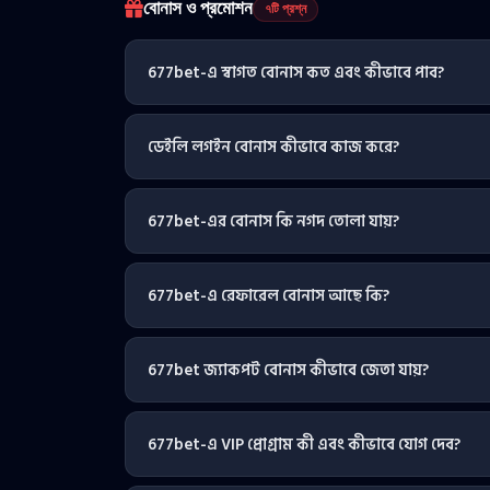
বোনাস ও প্রমোশন
৭টি প্রশ্ন
677bet-এ স্বাগত বোনাস কত এবং কীভাবে পাব?
ডেইলি লগইন বোনাস কীভাবে কাজ করে?
677bet-এর বোনাস কি নগদ তোলা যায়?
677bet-এ রেফারেল বোনাস আছে কি?
677bet জ্যাকপট বোনাস কীভাবে জেতা যায়?
677bet-এ VIP প্রোগ্রাম কী এবং কীভাবে যোগ দেব?