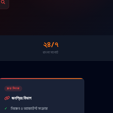
২৪/৭
বাংলা সাপোর্ট
দ্রুত লিংক
জনপ্রিয় বিভাগ
নিবন্ধন ও অ্যাকাউন্ট সংক্রান্ত