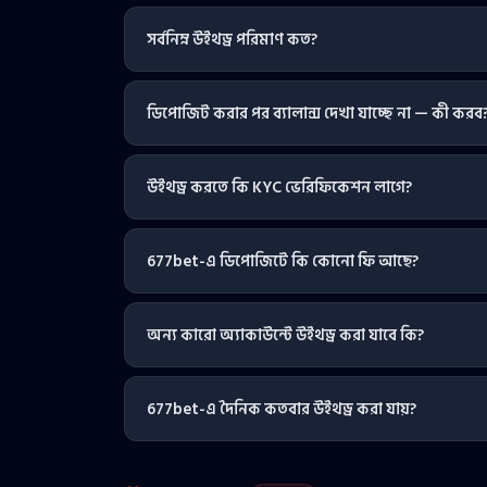
সর্বনিম্ন উইথড্র পরিমাণ কত?
ডিপোজিট করার পর ব্যালান্স দেখা যাচ্ছে না — কী করব
উইথড্র করতে কি KYC ভেরিফিকেশন লাগে?
677bet-এ ডিপোজিটে কি কোনো ফি আছে?
অন্য কারো অ্যাকাউন্টে উইথড্র করা যাবে কি?
677bet-এ দৈনিক কতবার উইথড্র করা যায়?