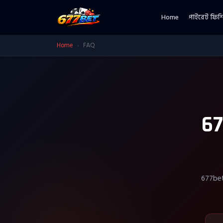
Home
পাইরেট ফিশ
Home
FAQ
6
677bet-