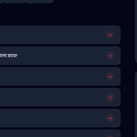
োলা যাবে?