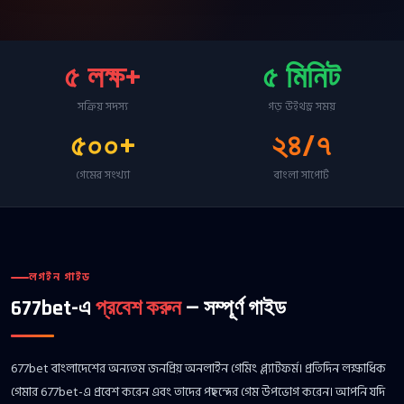
৫ লক্ষ+
৫ মিনিট
সক্রিয় সদস্য
গড় উইথড্র সময়
৫০০+
২৪/৭
গেমের সংখ্যা
বাংলা সাপোর্ট
লগইন গাইড
677bet-এ
প্রবেশ করুন
— সম্পূর্ণ গাইড
677bet বাংলাদেশের অন্যতম জনপ্রিয় অনলাইন গেমিং প্ল্যাটফর্ম। প্রতিদিন লক্ষাধিক
গেমার 677bet-এ প্রবেশ করেন এবং তাদের পছন্দের গেম উপভোগ করেন। আপনি যদি