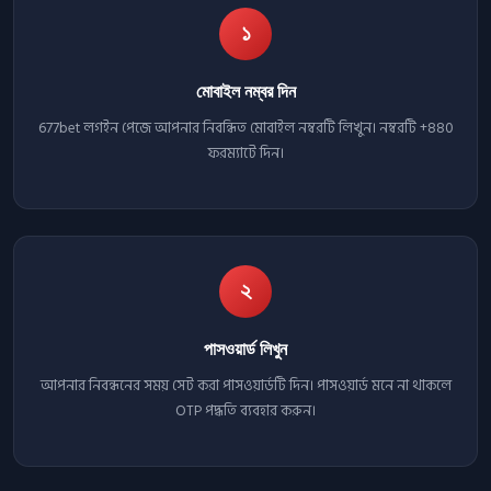
১
মোবাইল নম্বর দিন
677bet লগইন পেজে আপনার নিবন্ধিত মোবাইল নম্বরটি লিখুন। নম্বরটি +880
ফরম্যাটে দিন।
২
পাসওয়ার্ড লিখুন
আপনার নিবন্ধনের সময় সেট করা পাসওয়ার্ডটি দিন। পাসওয়ার্ড মনে না থাকলে
OTP পদ্ধতি ব্যবহার করুন।