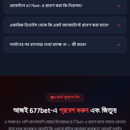
মোবাইলে 677bet-এ প্রবেশ করা কি নিরাপদ?
একাধিক ডিভাইস থেকে কি একই অ্যাকাউন্টে প্রবেশ করা যাবে?
লগইনের পর ব্যালান্স দেখা যাচ্ছে না — কী করব?
এখনই সুযোগ নিন
আজই 677bet-এ
প্রবেশ করুন
এবং জিতুন!
৫ লক্ষেরও বেশি বাংলাদেশি গেমার ইতোমধ্যে 677bet-এ প্রবেশ করে তাদের জেতার
যাত্রা শুরু করেছেন। আপনি কি এখনো বাইরে অপেক্ষা করছেন? আজই লগইন