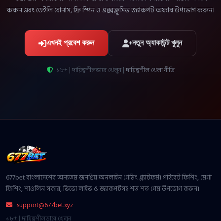
করুন এবং ডেইলি বোনাস, ফ্রি স্পিন ও এক্সক্লুসিভ জ্যাকপট অফার উপভোগ করুন।
এখনই প্রবেশ করুন
নতুন অ্যাকাউন্ট খুলুন
১৮+ | দায়িত্বশীলভাবে খেলুন |
দায়িত্বশীল খেলা নীতি
677bet বাংলাদেশের অন্যতম জনপ্রিয় অনলাইন গেমিং প্ল্যাটফর্ম। পাইরেট ফিশিং, মেগা
ফিশিং, শাওলিন সকার, ভিভো লাইভ ও জ্যাকপটসহ শত শত গেম উপভোগ করুন।
support@677bet.xyz
১৮+ | দায়িত্বশীলভাবে খেলুন