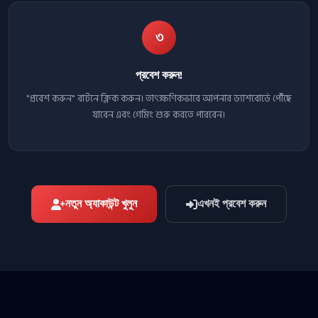
৩
প্রবেশ করুন!
"প্রবেশ করুন" বাটনে ক্লিক করুন। তাৎক্ষণিকভাবে আপনার ড্যাশবোর্ডে পৌঁছে
যাবেন এবং গেমিং শুরু করতে পারবেন।
নতুন অ্যাকাউন্ট খুলুন
এখনই প্রবেশ করুন