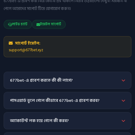
677bet-এ প্রবেশ করা নিয়ে কোনো প্রশ্ন থাকলে নিচের উত্তরগুলো দেখুন। সমাধান না
পেলে আমাদের সাপোর্ট টিমে যোগাযোগ করুন।
লাইভ চ্যাট
ইমেইল সাপোর্ট
সাপোর্ট ইমেইল:
support@677bet.xyz
677bet-এ প্রবেশ করতে কী কী লাগে?
পাসওয়ার্ড ভুলে গেলে কীভাবে 677bet-এ প্রবেশ করব?
অ্যাকাউন্ট লক হয়ে গেলে কী করব?