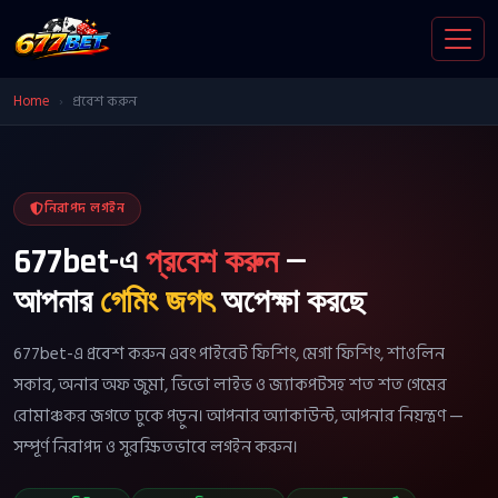
Home
প্রবেশ করুন
নিরাপদ লগইন
677bet-এ
প্রবেশ করুন
—
আপনার
গেমিং জগৎ
অপেক্ষা করছে
677bet-এ প্রবেশ করুন এবং পাইরেট ফিশিং, মেগা ফিশিং, শাওলিন
সকার, অনার অফ জুমা, ভিভো লাইভ ও জ্যাকপটসহ শত শত গেমের
রোমাঞ্চকর জগতে ঢুকে পড়ুন। আপনার অ্যাকাউন্ট, আপনার নিয়ন্ত্রণ —
সম্পূর্ণ নিরাপদ ও সুরক্ষিতভাবে লগইন করুন।