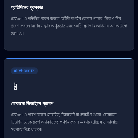
প্রতিদিনের পুরস্কার
677bet-এ প্রতিদিন প্রবেশ করলে ডেইলি লগইন বোনাস পাবেন। টানা ৭ দিন
প্রবেশ করলে বিশেষ সাপ্তাহিক পুরস্কার এবং ১০টি ফ্রি স্পিন আপনার অ্যাকাউন্টে
যোগ হয়।
মাল্টি-ডিভাইস
📱
যেকোনো ডিভাইসে প্রবেশ
677bet-এ প্রবেশ করুন মোবাইল, ট্যাবলেট বা ডেস্কটপ থেকে। যেকোনো
ডিভাইস থেকে একই অ্যাকাউন্টে লগইন করুন — গেম প্রোগ্রেস ও ব্যালান্স
সবসময় সিঙ্ক থাকবে।